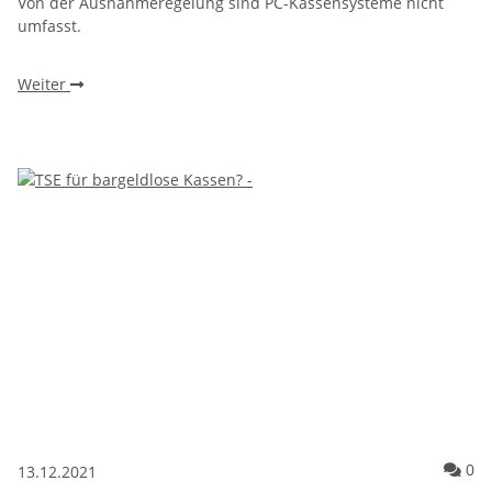
Von der Ausnahmeregelung sind PC-Kassensysteme nicht
umfasst.
Weiter
Ko
0
13.12.2021