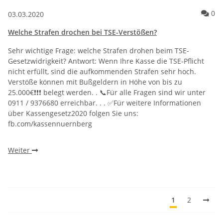
Ko
0
03.03.2020
Welche Strafen drochen bei TSE-Verstößen?
Sehr wichtige Frage: welche Strafen drohen beim TSE-
Gesetzwidrigkeit? Antwort: Wenn Ihre Kasse die TSE-Pflicht
nicht erfüllt, sind die aufkommenden Strafen sehr hoch.
Verstöße können mit Bußgeldern in Höhe von bis zu
25.000€❗️❗️❗️ belegt werden. . 📞Für alle Fragen sind wir unter
0911 / 9376680 erreichbar. . . ✅Für weitere Informationen
über Kassengesetz2020 folgen Sie uns:
fb.com/kassennuernberg
Weiter
1
2