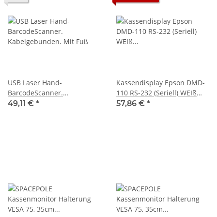
USB Laser Hand-
Kassendisplay Epson DMD-
BarcodeScanner.
110 RS-232 (Seriell) WEIß
Kabelgebunden. Mit Fuß
gebraucht
49,11 €
*
57,86 €
*