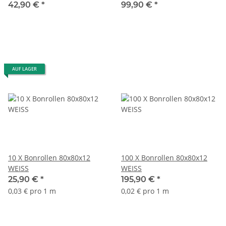
Standrohr, schwarz
Kellneranmeldung
42,90 €
*
99,90 €
*
Zugangskontrolle
AUF LAGER
10 X Bonrollen 80x80x12
100 X Bonrollen 80x80x12
WEISS
WEISS
25,90 €
*
195,90 €
*
0,03 € pro 1 m
0,02 € pro 1 m