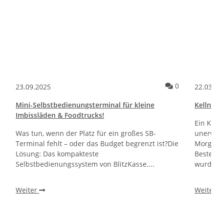
ommentare
Kommentare
0
23.09.2025
22.03.
Mini-Selbstbedienungsterminal für kleine
Kellner
Imbissläden & Foodtrucks!
Ein Kun
Was tun, wenn der Platz für ein großes SB-
unerwa
Terminal fehlt – oder das Budget begrenzt ist?Die
Morgen 
Lösung: Das kompakteste
Bestel
Selbstbedienungssystem von BlitzKasse....
wurden.
Weiter
Weiter