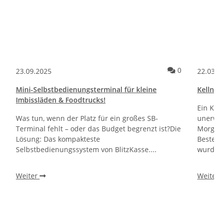
ommentare
Kommentare
0
23.09.2025
22.03.
Mini-Selbstbedienungsterminal für kleine
Kellner
Imbissläden & Foodtrucks!
Ein Kun
Was tun, wenn der Platz für ein großes SB-
unerwa
Terminal fehlt – oder das Budget begrenzt ist?Die
Morgen 
Lösung: Das kompakteste
Bestel
Selbstbedienungssystem von BlitzKasse....
wurden.
Weiter
Weiter