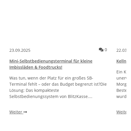
ommentare
Kommentare
0
23.09.2025
22.03.
Mini-Selbstbedienungsterminal für kleine
Kellner
Imbissläden & Foodtrucks!
Ein Kun
Was tun, wenn der Platz für ein großes SB-
unerwa
Terminal fehlt – oder das Budget begrenzt ist?Die
Morgen 
Lösung: Das kompakteste
Bestel
Selbstbedienungssystem von BlitzKasse....
wurden.
Weiter
Weiter