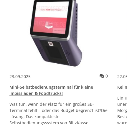
ommentare
Kommentare
0
23.09.2025
22.03.
Mini-Selbstbedienungsterminal für kleine
Kellner
Imbissläden & Foodtrucks!
Ein Kun
Was tun, wenn der Platz für ein großes SB-
unerwa
Terminal fehlt – oder das Budget begrenzt ist?Die
Morgen 
Lösung: Das kompakteste
Bestel
Selbstbedienungssystem von BlitzKasse....
wurden.