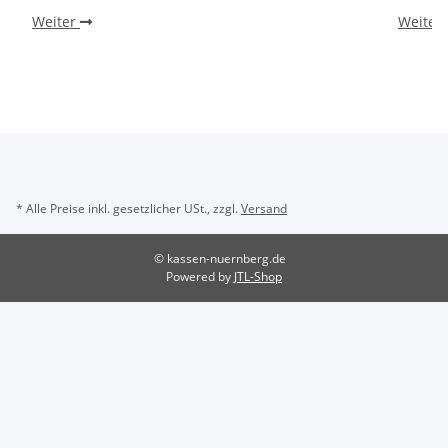
Weiter
Weiter
* Alle Preise inkl. gesetzlicher USt., zzgl.
Versand
© kassen-nuernberg.de
Powered by
JTL-Shop