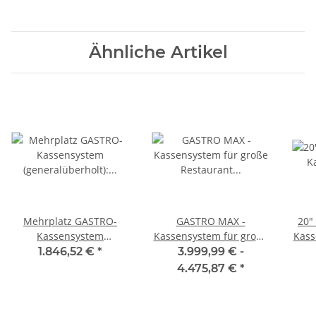
Ähnliche Artikel
Mehrplatz GASTRO-
GASTRO MAX -
20"
Kassensystem
Kassensystem für große
Kass
(generalüberholt): 18"
Restaurant mit 5x
1.846,52 €
*
3.999,99 € -
Hauptkasse, 2 x 5"
Kellnerterminal und 2
4.475,87 €
*
Kellnerterminal, 1 x
Bondrucker
Bondrucker