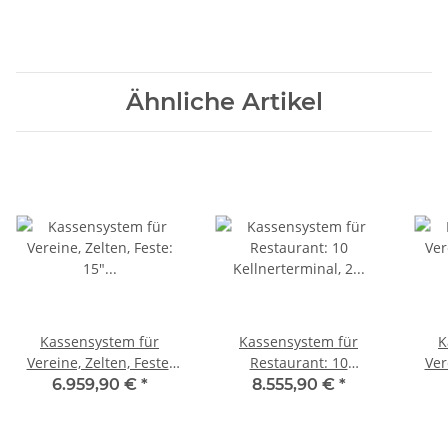
Ähnliche Artikel
Kassensystem für
Kassensystem für
K
Vereine, Zelten, Feste:
Restaurant: 10
Ver
15" Hauptkasse, 4x 15"
Kellnerterminal, 2
15"
6.959,90 €
*
8.555,90 €
*
Bestellterminals mit int.
Bondrucker, Hauptkasse,
Be
Bondrucker
DB-Server