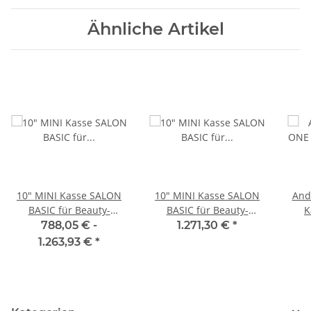
Ähnliche Artikel
10" MINI Kasse SALON
10" MINI Kasse SALON
And
BASIC für Beauty-
BASIC für Beauty-
K
Geschäfte: All-in-One
Geschäfte: All-in-One
E
788,05 € -
1.271,30 €
*
Terminal, Bondrucker,
Terminal, Bondrucker,
Sc
1.263,93 €
*
Kundenanzeige,
Kundenanzeige,
Kassenlade
Kassenlade; tse /
Angebot 20365