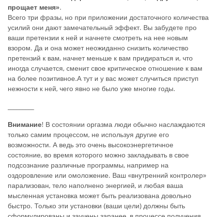
прощает меня»
.
Всего три фразы, но при приложении достаточного количества
усилий они дают замечательный эффект. Вы забудете про
ваши претензии к ней и начнете смотреть на нее новым
взором. Да и она может неожиданно снизить количество
претензий к вам, начнет меньше к вам придираться и, что
иногда случается, сменит свое критическое отношение к вам
на более позитивное.А тут и у вас может случиться приступ
нежности к ней, чего явно не было уже многие годы.
_________
Внимание
! В состоянии оргазма люди обычно наслаждаются
только самим процессом, не используя другие его
возможности. А ведь это очень высокоэнергетичное
состояние, во время которого можно закладывать в свое
подсознание различные программы, например на
оздоровление или омоложение. Ваш «внутренний контролер»
парализован, тело наполнено энергией, и любая ваша
мысленная установка может быть реализована довольно
быстро. Только эти установки (ваши цели) должны быть
сформулированы и заучены заранее, в процессе получения