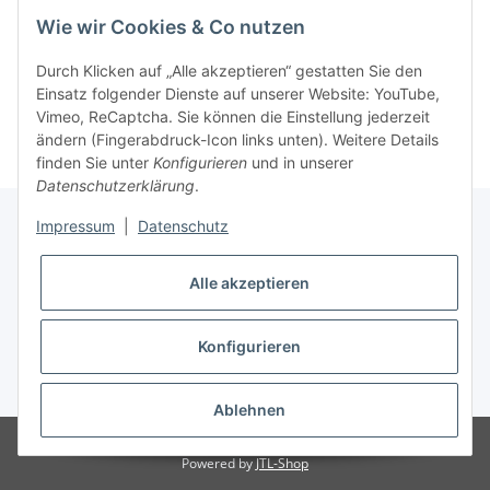
Wie wir Cookies & Co nutzen
Telegram:
t.me/kassennuernberg
Durch Klicken auf „Alle akzeptieren“ gestatten Sie den
Einsatz folgender Dienste auf unserer Website: YouTube,
Vimeo, ReCaptcha. Sie können die Einstellung jederzeit
ändern (Fingerabdruck-Icon links unten). Weitere Details
finden Sie unter
Konfigurieren
und in unserer
Datenschutzerklärung
.
Impressum
|
Datenschutz
Informationen
Alle akzeptieren
Gesetzliche Informationen
Konfigurieren
* Alle Preise inkl. gesetzlicher USt., zzgl.
Versand
Ablehnen
© kassen-nuernberg.de
Powered by
JTL-Shop