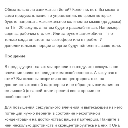
Обязательно ли заниматься йогой? Конечно, нет. Вы можете
сами придумать какие-то упражнения, во время кото­рых
будете напрягать максимальное количество мышц (до дрожи)
на 15—20 секунд, а потом будете расслабляться. Например,
сидя за рабочим столом. Или за рулем автомобиля — но
только когда он стоит на светофоре или в пробке. И
дополнительные порции энергии будут нaполнять ваше тело.
Прощение
В предыдущих главах мы пришли к выводу, что сексуальное
влечение является следствием влюбленности. А как у вас с
этим? Вы склонны некритично концентрироваться на
достоинствах вашей партнерши и не обращать внимания на
ее лишний (с вашей точки зрения) вес и прочие ее
особенности?
Для повышения сексуального влечения и выте­кающей из него
потенции нужно перейти в состояние некри­тичной
концентрации на достоинствах вашей партнерши. Найдите в
ней несколько достоинств и сконцентрируйтесь на них!!! Она