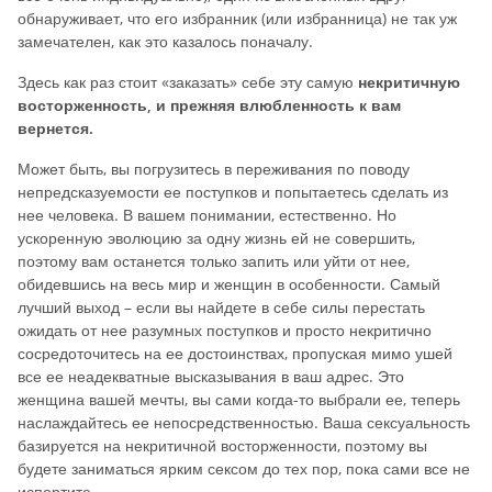
обнаруживает, что его избранник (или избранница) не так уж
замечателен, как это казалось поначалу.
Здесь как раз стоит «заказать» себе эту самую
некритичную
восторженность, и прежняя влюбленность к вам
вернется.
Может быть, вы погрузитесь в переживания по поводу
непредсказуемости ее поступков и попытаетесь сделать из
нее человека. В вашем понимании, естественно. Но
ускоренную эволюцию за одну жизнь ей не совершить,
поэтому вам останется только запить или уйти от нее,
обидевшись на весь мир и женщин в особенности. Самый
лучший выход – если вы найдете в себе силы перестать
ожидать от нее разумных поступков и просто некритично
сосредоточитесь на ее достоинствах, пропуская мимо ушей
все ее неадекватные высказывания в ваш адрес. Это
женщина вашей мечты, вы сами когда-то выбрали ее, теперь
наслаждайтесь ее непосредственностью. Ваша сексуальность
базируется на некритичной восторженности, поэтому вы
будете заниматься ярким сексом до тех пор, пока сами все не
испортите.