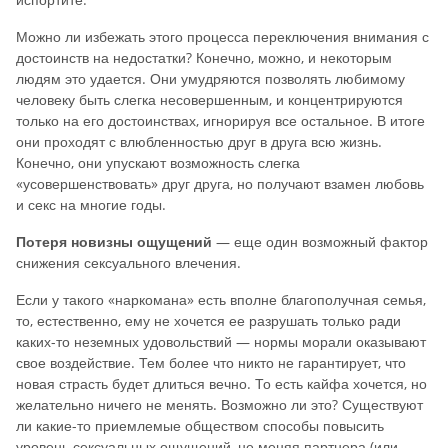
Можно ли избежать этого процесса переключения внимания с
достоинств на недостатки? Конечно, можно, и некоторым
людям это удается. Они умудряются позволять любимому
человеку быть слегка несовершенным, и концентрируются
только на его достоинствах, игнорируя все остальное. В итоге
они проходят с влюбленностью друг в друга всю жизнь.
Конечно, они упускают возможность слегка
«усовершенствовать» друг друга, но получают взамен любовь
и секс на многие годы.
Потеря новизны ощущений
— еще один возможный фактор
снижения сексуального влечения.
Если у такого «наркомана» есть вполне благополучная семья,
то, естественно, ему не хочется ее разрушать только ради
каких-то неземных удовольствий — нормы морали оказывают
свое воздействие. Тем более что никто не га­рантирует, что
новая страсть будет длиться вечно. То есть кайфа хочется, но
желательно ничего не менять. Возможно ли это? Существуют
ли какие-то приемлемые обществом способы повысить
уровень сексуальных ощущений, не меняя партнера (или