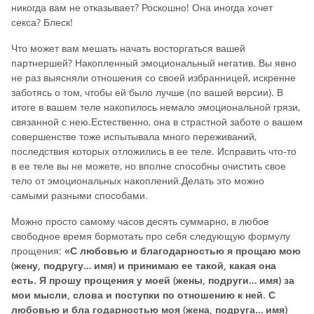
никогда вам не отказывает? Роскошно! Она иногда хочет
секса? Блеск!
Что может вам мешать начать восторгаться вашей
партнершей? Накопленный эмоциональный негатив. Вы явно
не раз выясняли отношения со своей избранницей, искренне
заботясь о том, чтобы ей было лучше (по вашей версии). В
итоге в вашем теле накопилось немало эмоциональной грязи,
связанной с нею.Естественно, она в страстной заботе о вашем
совершенстве тоже испытывала много переживаний,
последствия которых отложились в ее теле. Исправить что-то
в ее теле вы не можете, но вполне способны очистить свое
тело от эмоциональных накоплений.Делать это можно
самыми разными способами.
Можно просто самому часов десять суммарно, в любое
свободное время бормотать про себя следующую формулу
прощения:
«С любовью и благодарностью я прощаю мою
(жену, подругу… имя) и принимаю ее такой, какая она
есть. Я прошу прощения у моей (жены, подруги… имя) за
мои мысли, слова и поступки по отношению к ней. С
любовью и бла годарностью моя (жена, подруга… имя)