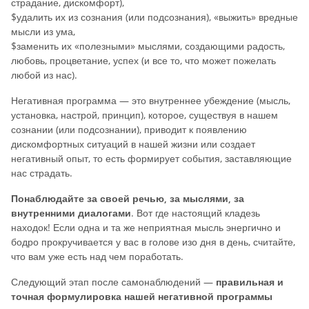
страдание, дискомфорт),
$удалить их из сознания (или подсознания), «выжить» вредные
мысли из ума,
$заменить их «полезными» мыслями, создающими радость,
любовь, процветание, успех (и все то, что может пожелать
любой из нас).
Негативная программа — это внутреннее убеждение (мысль,
установка, настрой, принцип), которое, существуя в нашем
сознании (или подсознании), приводит к появлению
дискомфортных ситуаций в нашей жизни или создает
негативный опыт, то есть формирует события, заставляющие
нас страдать.
Понаблюдайте за своей речью, за мыслями, за
внутренними диалогами
. Вот где настоящий кладезь
находок! Если одна и та же неприятная мысль энергично и
бодро прокручивается у вас в голове изо дня в день, считайте,
что вам уже есть над чем поработать.
Следующий этап после самонаблюдений —
правильная и
точная формулировка нашей негативной программы