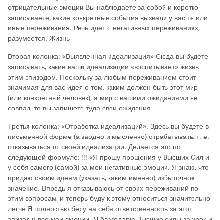
отрицательные эмоции Вы наблюдаете за собой и коротко
записываете, какие конкретные события вызвали у вас те или
иные переживания. Речь идет о негативных переживаниях,
разумеется. Жизнь
Вторая колонка: «Выявленная идеализация» Сюда вы будете
записывать, какие ваши идеализации «воспитывает» жизнь
этим эпизодом. Поскольку за любым переживанием стоит
значимая для вас идея о том, каким должен быть этот мир
(или конкретный человек), а мир с вашими ожиданиями не
совпал, то вы запишете туда свои ожидания.
Третья колонка: «Отработка идеализаций». Здесь вы будете в
письменной форме (а заодно и мысленно) отрабатывать, т. е.
отказываться от своей идеализации. Делается это по
следующей формуле: !!! «Я прошу прощения у Высших Сил и
у себя самого (самой) за мои негативные эмоции. Я знаю, что
придаю своим идеям (указать, каким именно) избыточное
значение. Впредь я отказываюсь от своих переживаний по
этим вопросам, и теперь буду к этому относиться значительно
легче Я полностью беру на себя ответственность за этот
эпизод и все мои эмоции. Я благодарю Высшие силы за урок и