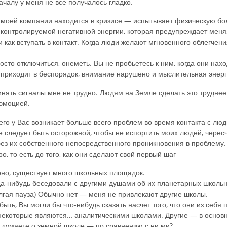
ачалу у меня не все получалось гладко.
з моей компании находится в кризисе — испытывает физическую бол
 контролируемой негативной энергии, которая предупреждает меня
 и как вступать в контакт. Когда люди желают мгновенного облегчен
.
осто отключиться, онеметь. Вы не пробьетесь к ним, когда они нахо
 приходит в беспорядок, внимание нарушено и мыслительная энер
нять сигналы мне не трудно. Людям на Земле сделать это трудне
эмоцией.
 чего у Вас возникает больше всего проблем во время контакта с лю
следует быть осторожной, чтобы не испортить моих людей, чересч
ез их собственного непосредственного проникновения в проблему
о, то есть до того, как они сделают свой первый шаг
но, существует много школьных площадок.
гда-нибудь беседовали с другими душами об их планетарных школь
гая пауза) Обычно нет — меня не привлекают другие школы.
быть, Вы могли бы что-нибудь сказать насчет того, что они из себя
некоторые являются… аналитическими школами. Другие — в основ
ы думаете о земной школе — по сравнению с ни ми?