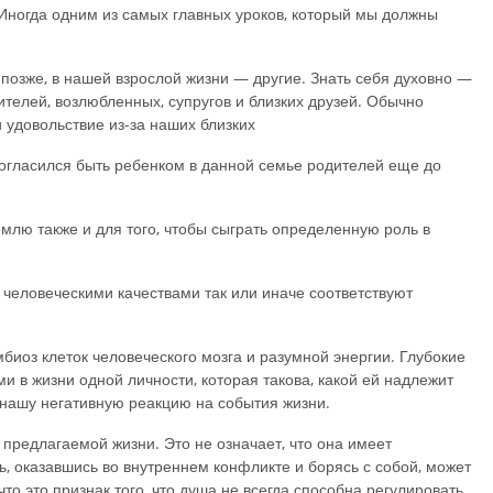
 Иногда одним из самых главных уроков, который мы должны
позже, в нашей взрослой жизни — другие. Знать себя духовно —
телей, возлюбленных, супругов и близких друзей. Обычно
 удовольствие из-за наших близких
согласился быть ребенком в данной семье родителей еще до
млю также и для того, чтобы сыграть определенную роль в
человеческими качествами так или иначе соответствуют
мбиоз клеток человеческого мозга и разумной энергии. Глубокие
 в жизни одной личности, которая такова, какой ей надлежит
 нашу негативную реакцию на события жизни.
 предлагаемой жизни. Это не означает, что она имеет
, оказавшись во внутреннем конфликте и борясь с собой, может
о это признак того, что душа не всегда способна регулировать