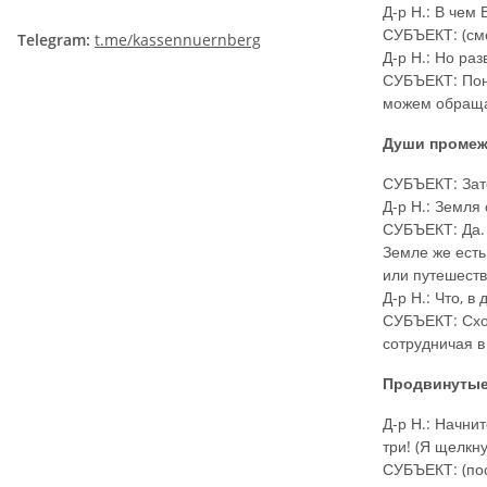
Д-р Н.: В чем
СУБЪЕКТ: (см
Telegram:
t.me/kassennuernberg
Д-р Н.: Но раз
СУБЪЕКТ: Пони
можем обращат
Души промеж
СУБЪЕКТ: Зате
Д-р Н.: Земля
СУБЪЕКТ: Да. 
Земле же есть
или путешеств
Д-р Н.: Что, в
СУБЪЕКТ: Сход
сотрудничая в
Продвинуты
Д-р Н.: Начни
три! (Я щелкн
СУБЪЕКТ: (пос