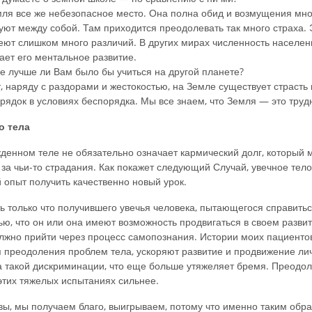
я все же небезопасное место. Она полна обид и возмущения многи
ют между собой. Там приходится преодолевать так много страха. 
ют слишком много различий. В других мирах численность населен
ет его ментальное развитие.
 не лучше ли Вам было бы учиться на другой планете?
 наряду с раздорами и жестокостью, на Земле существует страсть 
рядок в условиях беспорядка. Мы все знаем, что Земля — это труд
о тела
денном теле не обязательно означает кармический долг, который 
за чьи-то страдания. Как покажет следующий Случай, увечное тел
 опыт получить качественно новый урок.
ь только что получившего увечья человека, пытающегося справить
ю, что он или она имеют возможность продвигаться в своем развити
жно прийти через процесс самопознания. Истории моих пациентов
 преодоления проблем тела, ускоряют развитие и продвижение лич
а такой дискриминации, что еще больше утяжеляет бремя. Преодол
этих тяжелых испытаниях сильнее.
вы, мы получаем благо, выигрываем, потому что именно таким обр