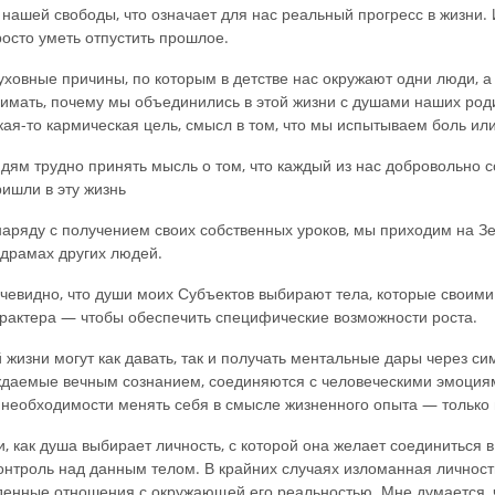
нашей свободы, что означает для нас реальный прогресс в жизни.
просто уметь отпустить прошлое.
ховные причины, по которым в детстве нас окружают одни люди, а 
нимать, почему мы объединились в этой жизни с душами наших роди
кая-то кармическая цель, смысл в том, что мы испытываем боль или
ям трудно принять мысль о том, что каждый из нас добровольно 
ришли в эту жизнь
наряду с получением своих собственных уроков, мы приходим на Зе
драмах других людей.
евидно, что души моих Субъектов выбирают тела, которые своими 
рактера — чтобы обеспечить специфические возможности роста.
 жизни могут как давать, так и получать ментальные дары через си
ждаемые вечным сознанием, соединяются с человеческими эмоциями
 необходимости менять себя в смысле жизненного опыта — только
, как душа выбирает личность, с которой она желает соединиться в
нтроль над данным телом. В крайних случаях изломанная личность
денные отношения с окружающей его реальностью. Мне думается, чт