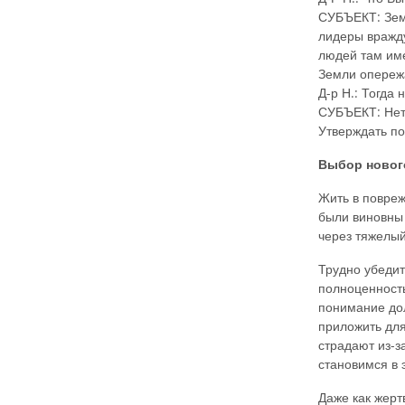
СУБЪЕКТ: Земл
лидеры вражду
людей там име
Земли опережа
Д-р Н.: Тогда
СУБЪЕКТ: Нет,
Утверждать по
Выбор новог
Жить в повреж
были виновны 
через тяжелый
Трудно убедит
полноценность
понимание дол
приложить для
страдают из-з
становимся в 
Даже как жерт