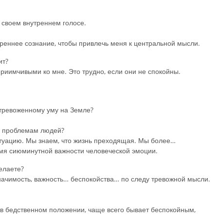
своем внутреннем голосе.
реннее сознание, чтобы привлечь меня к центральной мысли.
ит?
приимчивыми ко мне. Это трудно, если они не спокойны.
стревоженному уму на Земле?
ым проблемам людей?
туацию. Мы знаем, что жизнь преходящая. Мы более…
емя сиюминутной важности человеческой эмоции.
делаете?
ачимость, важность… беспокойства… по следу тревожной мысли.
я в бедственном положении, чаще всего бывает беспокойным,