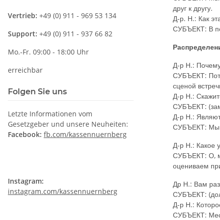
друг к другу.
Vertrieb:
+49 (0) 911 - 969 53 134
Д-р. Н.: Как 
СУБЪЕКТ: В по
Support:
+49 (0) 911 - 937 66 82
Распределен
Mo.-Fr. 09:00 - 18:00 Uhr
Д-р Н.: Почем
erreichbar
СУБЪЕКТ: Пото
сценой встречи
Folgen Sie uns
Д-р Н.: Скажи
СУБЪЕКТ: (зам
Letzte Informationen vom
Д-р Н.: Являю
Gesetzgeber und unsere Neuheiten:
СУБЪЕКТ: Мы в
Facebook:
fb.com/kassennuernberg
Д-р Н.: Какое
СУБЪЕКТ: О, м
оцениваем пр
Instagram:
Др Н.: Вам ра
instagram.com/kassennuernberg
СУБЪЕКТ: (дол
Д-р Н.: Которо
СУБЪЕКТ: Мест