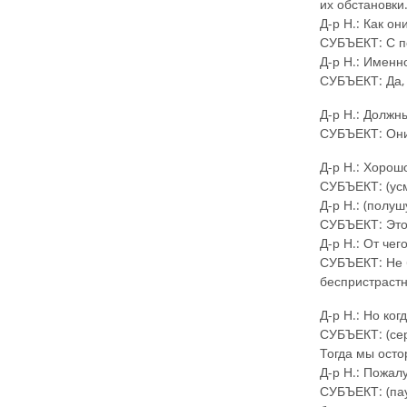
их обстановки
Д-р Н.: Как он
СУБЪЕКТ: С п
Д-р Н.: Именн
СУБЪЕКТ: Да, 
Д-р Н.: Должн
СУБЪЕКТ: Они 
Д-р Н.: Хорош
СУБЪЕКТ: (усм
Д-р Н.: (полу
СУБЪЕКТ: Это
Д-р Н.: От че
СУБЪЕКТ: Не 
беспристрастн
Д-р Н.: Но ко
СУБЪЕКТ: (сер
Тогда мы осто
Д-р Н.: Пожал
СУБЪЕКТ: (пау