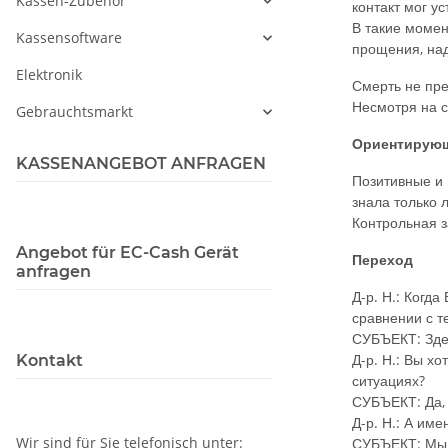
Kassen-Zubehör
контакт мог у
В такие момен
Kassensoftware
прощения, над
Elektronik
Смерть не пре
Несмотря на с
Gebrauchtsmarkt
Ориентирующ
KASSENANGEBOT ANFRAGEN
Позитивные и 
знала только 
Контрольная з
Angebot für EC-Cash Gerät
Переход
anfragen
Д-р. Н.: Когд
сравнении с т
СУБЪЕКТ: Здес
Д-р. Н.: Вы х
Kontakt
ситуациях?
СУБЪЕКТ: Да, 
Д-р. Н.: А име
Wir sind für Sie telefonisch unter:
СУБЪЕКТ: Мы о