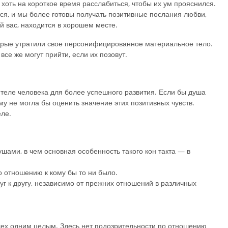
хоть на короткое время расслабиться, чтобы их ум прояснился.
я, и мы более готовы получать позитивные послания любви,
й вас, находится в хорошем месте.
торые утратили свое персонифицированное материальное тело.
се же могут прийти, если их позовут.
теле человека для более успешного развития. Если бы душа
му не могла бы оценить значение этих позитивных чувств.
еле.
ушами, в чем основная особенность такого кон такта — в
о отношению к кому бы то ни было.
уг к другу, независимо от прежних отношений в различных
сех одним целым. Здесь нет подозрительности по отношению