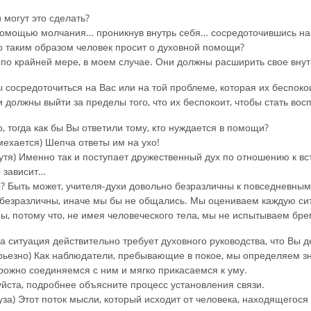
.
и могут это сделать?
омощью молчания… проникнув внутрь себя… сосредоточившись на 
о таким образом человек просит о духовной помощи?
по крайней мере, в моем случае. Они должны расширить свое внут
ы сосредоточиться на Вас или на той проблеме, которая их беспоко
должны выйти за пределы того, что их беспокоит, чтобы стать вос
о, тогда как бы Вы ответили тому, кто нуждается в помощи?
ехается) Шепча ответы им на ухо!
шутя) Именно так и поступает дружественный дух по отношению к в
 зависит…
го? Быть может, учителя-духи довольно безразличны к повседневн
безразличны, иначе мы бы не общались. Мы оцениваем каждую си
ы, потому что, не имея человеческого тела, мы не испытываем бр
гда ситуация действительно требует духовного руководства, что Вы 
ьезно) Как наблюдатели, пребывающие в покое, мы определяем зн
рожно соединяемся с ним и мягко прикасаемся к уму.
уйста, подробнее объясните процесс установления связи.
за) Этот поток мысли, который исходит от человека, находящегос