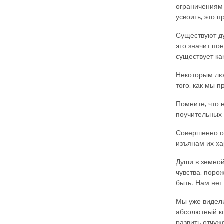
ограничениям 
усвоить, это 
Существуют ду
это значит по
существует ка
Некоторым люд
того, как мы п
Помните, что 
поучительных 
Совершенно оч
изъянам их ха
Души в земной
чувства, поро
быть. Нам нет
Мы уже видели
абсолютный ко
развить отчуж