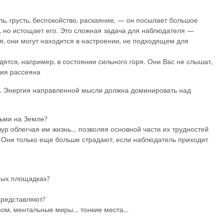
ь, грусть, беспокойство, раскаяние, — он посылает большое
, но истощает его. Это сложная задача для наблюдателя —
ия, они могут находится в настроении, не подходящем для
дятся, например, в состоянии сильного горя. Они Вас не слышат,
гия рассеяна
е. Энергия направленной мысли должна доминировать над
дьми на Земле?
ур облегчая им жизнь… позволяя основной части их трудностей
. Они только еще больше страдают, если наблюдатель приходит
ных площадках?
 представляют?
ном, ментальные миры… тонкие места…