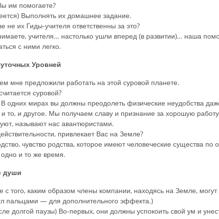
 Вы им помогаете?
еется) Выполнять их домашнее задание.
ве не их Гиды-учителя ответственны за это?
маете, учителя… настолько ушли вперед (в развитии)… наша помо
ься с ними легко.
уточных Уровней
м мне предложили работать на этой суровой планете.
 считается суровой?
В одних мирах вы должны преодолеть физические неудобства даж
 и то, и другое. Мы получаем славу и признание за хорошую работу
уют, называют нас авантюристами.
 действительности, привлекает Вас на Земле?
ство, чувство родства, которое имеют человеческие существа по о
 одно и то же время.
е души
те с того, каким образом члены компании, находясь на Земле, могут 
ул пальцами — для дополнительного эффекта.)
ле долгой паузы) Во-первых, они должны успокоить свой ум и ун