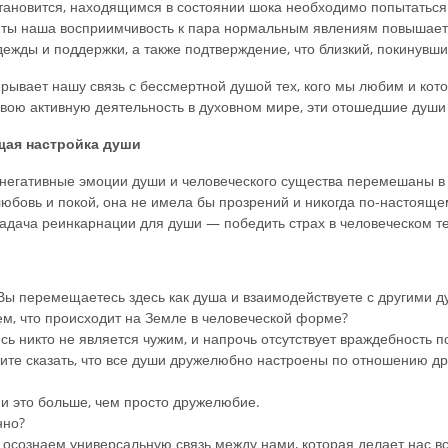
становится, находящимся в состоянии шока необходимо попытаться 
ты наша восприимчивость к пара нормальным явлениям повышаетс
ежды и поддержки, а также подтверждение, что близкий, покинувши
рывает нашу связь с бессмертной душой тех, кого мы любим и ко
вою активную деятельность в духовном мире, эти отошедшие души в
ая настройка души
негативные эмоции души и человеческого существа перемешаны в 
любовь и покой, она не имела бы прозрений и никогда по-настояще
адача реинкарнации для души — победить страх в человеческом т
а Вы перемещаетесь здесь как душа и взаимодействуете с другими д
ем, что происходит на Земле в человеческой форме?
ь никто не является чужим, и напрочь отсутствует враждебность п
отите сказать, что все души дружелюбно настроены по отношению др
и это больше, чем просто дружелюбие.
нно?
сознаем универсальную связь между нами, которая делает нас в