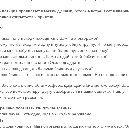
эта позиция проявляется между душами, которые встречаются вперв
лной открытости и приятии.
ие
у именно эти люди находятся с Вами в этом храме?
му что мы входим в одну и ту же учебную группу. Я не могу передат
, и мне требуется минута, чтобы вернуть ее к разговору).
те мне, сколько вместе с Вами людей в этой библиотеке?
ирает, мысленно считая) Около двадцати.
тся ли все двадцать Вашими близкими друзьями?
се близки — я знаю их с незапамятных времен. Но пятеро из них
 у Вас впечатление об атмосфере, царящей в библиотеке вокруг Ва
ы все помогаем друг другу разобраться в наших ошибках. Наш учите
инятые нами решения.
зрешено посещать эти другие здания?
гая пауза) Есть одно, куда мы ходим регулярно.
е?
о для новичков. Мы помогаем им, когда их учителя отлучаются. Эт