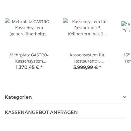
Mehrplatz GASTRO-
Kassensystem für
15"
Kassensystem
Restaurant: 5
Ter
(generalüberholt):
Kellnerterminal, 2
Mi
1.370,45 €
*
3.999,99 €
*
Hauptkasse, 1 x 5" IP68
Bondrucker, Hauptkasse
Kellnerterminal, 1 x
Bondrucker, TSE-
Konform
Kategorien
KASSENANGEBOT ANFRAGEN