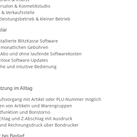
ursalon & Kosmetikstudio
 & Verkaufsstelle
tleistungsbetrieb & kleiner Betrieb
klar
tallierte BlitzKasse Software
 monatlichen Gebühren
Abo und ohne laufende Softwarekosten
nlose Software-Updates
che und intuitive Bedienung
tzung im Alltag
ufsvorgang mit Artikel oder PLU-Nummer möglich
en von Artikeln und Warengruppen
tfunktion und Bonstorno
chlag und Z-Abschlag mit Ausdruck
und Rechnungsdruck über Bondrucker
 bei Bedarf