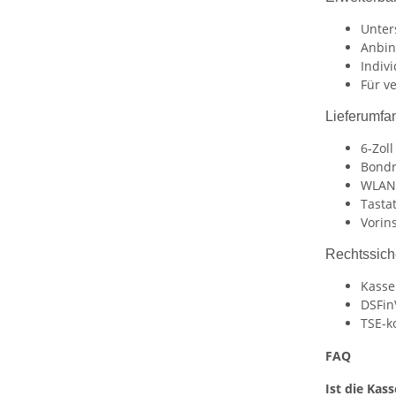
Unter
Anbin
Indivi
Für v
Lieferumfa
6-Zol
Bondr
WLAN
Tasta
Vorin
Rechtssich
Kasse
DSFin
TSE-k
FAQ
Ist die Kass