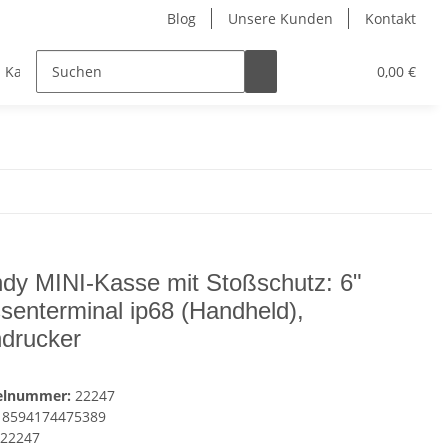
Blog
Unsere Kunden
Kontakt
Kassen-Zubehör
Kassensoftware
Elektronik
0,00 €
dy MINI-Kasse mit Stoßschutz: 6"
senterminal ip68 (Handheld),
drucker
kelnummer:
22247
8594174475389
22247