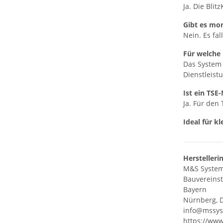
Ja. Die Blit
Gibt es mon
Nein. Es fa
Für welche 
Das System 
Dienstleist
Ist ein TSE
Ja. Für den
Ideal für 
Herstelleri
M&S System
Bauvereinst
Bayern
Nürnberg, 
info@mssys
https://www