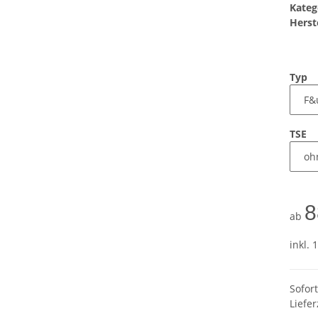
Kateg
Herste
Typ
TSE
8
ab
inkl. 
Sofor
Liefer