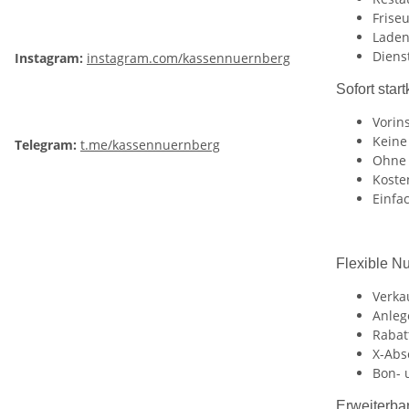
Frise
Laden
Diens
Instagram:
instagram.com/kassennuernberg
Sofort start
Vorins
Keine
Telegram:
t.me/kassennuernberg
Ohne 
Koste
Einfa
Flexible Nu
Verka
Anleg
Rabat
X-Abs
Bon- 
Erweiterbar