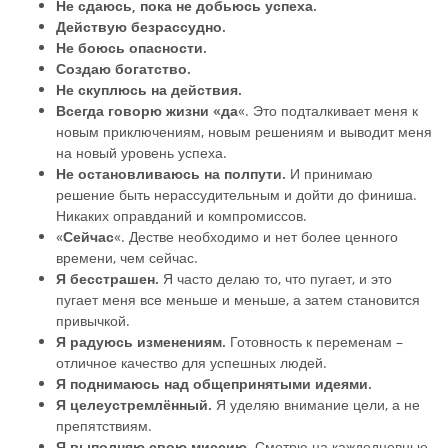
Не сдаюсь, пока не добьюсь успеха.
Действую безрассудно.
Не боюсь опасности.
Создаю богатство.
Не скуплюсь на действия.
Всегда говорю жизни «да
«. Это подталкивает меня к
новым приключениям, новым решениям и выводит меня
на новый уровень успеха.
Не остановливаюсь на полпути.
И принимаю
решение быть нерассудительным и дойти до финиша.
Никаких оправданий и компромиссов.
«
Сейчас
«. Дестве необходимо и нет более ценного
времени, чем сейчас.
Я бесстрашен.
Я часто делаю то, что пугает, и это
пугает меня все меньше и меньше, а затем становится
привычкой.
Я радуюсь изменениям.
Готовность к переменам –
отличное качество для успешных людей.
Я поднимаюсь над общепринятыми идеями.
Я целеустремлённый.
Я уделяю внимание цели, а не
препятствиям.
Я выполняю свою миссию.
Смотрю на каждодневные