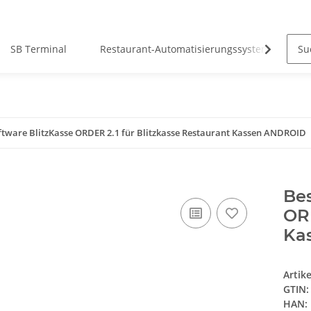
SB Terminal
Restaurant-Automatisierungssysteme
ftware BlitzKasse ORDER 2.1 für Blitzkasse Restaurant Kassen ANDROID
Bes
ORD
Ka
Artik
GTIN:
HAN: