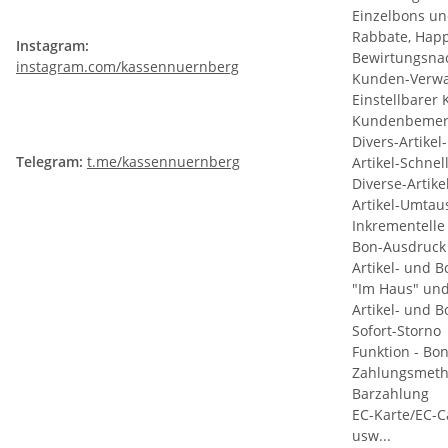
Einzelbons un
Rabbate, Hap
Instagram:
Bewirtungsnac
instagram.com/kassennuernberg
Kunden-Verwa
Einstellbarer
Kundenbemer
Divers-Artike
Telegram:
t.me/kassennuernberg
Artikel-Schnel
Diverse-Artike
Artikel-Umtau
Inkrementelle
Bon-Ausdruck
Artikel- und 
"Im Haus" und
Artikel- und 
Sofort-Storno
Funktion - Bo
Zahlungsmeth
Barzahlung
EC-Karte/EC-C
usw...