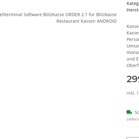
Kateg
Herste
Kasse
Kasse
Perso
Umsat
monat
und E
Oberf
29
inkl. 
So
Lieferz