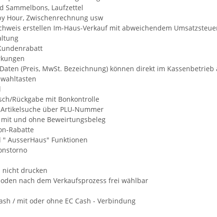
d Sammelbons, Laufzettel
py Hour, Zwischenrechnung usw
hweis erstellen Im-Haus-Verkauf mit abweichendem Umsatzsteue
ltung
 Kundenrabatt
kungen
l-Daten (Preis, MwSt. Bezeichnung) können direkt im Kassenbetrie
lwahltasten
l
sch/Rückgabe mit Bonkontrolle
 Artikelsuche über PLU-Nummer
 mit und ohne Beweirtungsbeleg
Bon-Rabatte
 " AusserHaus" Funktionen
Bonstorno
n nicht drucken
oden nach dem Verkaufsprozess frei wählbar
ash / mit oder ohne EC Cash - Verbindung