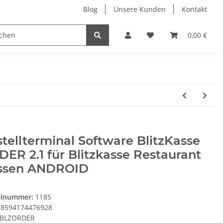
Blog
Unsere Kunden
Kontakt
Kassen-Zubehör
Kassensoftware
Elektronik
0,00 €
tellterminal Software BlitzKasse
ER 2.1 für Blitzkasse Restaurant
ssen ANDROID
elnummer:
1185
8594174476928
BLZORDER