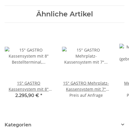
Ähnliche Artikel
15" GASTRO
15" GASTRO Mehrplatz-
Me
Kassensystem mit 8"
Kassensystem mit 7"
Bestellterminal,
Preis auf Anfrage
Bestellterminal,
(geb
P
2.295,90 €
*
Bondrucker, Hauptkasse
Bondrucker, Hauptkasse
2 x 
für Restaurant, Cafe,
für Restaurant, Cafe,
x Bo
Biergarten
Biergarten
Kategorien