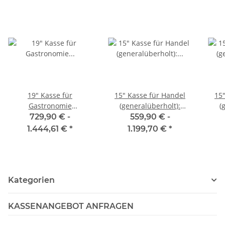
19" Kasse für
15" Kasse für Handel
15
Gastronomie
(generalüberholt):
(
(generalüberholt):
Kassen-Terminal,
K
729,90 € -
559,90 € -
Kassen-Terminal,
Bondrucker
Bon
1.444,61 €
*
1.199,70 €
*
Bondrucker
Kategorien
KASSENANGEBOT ANFRAGEN