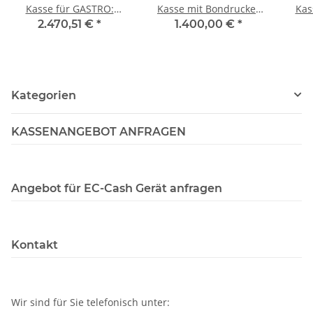
Kasse für GASTRO:
Kasse mit Bondrucker
Kas
Touchscreen,
und Kundenanzeige für
A
2.470,51 €
*
1.400,00 €
*
Bondrucker,
Einzelhandel und
Kundenanzeige,
Lieferservice:
Kassenlade, TSE ,
Touchscreen,
Handheld
Bondrucker,
Kategorien
Kundenanzeige
KASSENANGEBOT ANFRAGEN
Angebot für EC-Cash Gerät anfragen
Kontakt
Wir sind für Sie telefonisch unter: