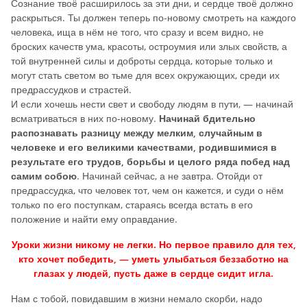
Сознание твоё расширилось за эти дни, и сердце твоё должно
раскрыться. Ты должен теперь по-новому смотреть на каждого
человека, ища в нём не того, что сразу и всем видно, не
броских качеств ума, красоты, остроумия или злых свойств, а
той внутренней силы и доброты сердца, которые только и
могут стать светом во тьме для всех окружающих, среди их
предрассудков и страстей.
И если хочешь нести свет и свободу людям в пути, — начинай
всматриваться в них по-новому.
Начинай бдительно
распознавать разницу между мелким, случайным в
человеке и его великими качествами, родившимися в
результате его трудов, борьбы и целого ряда побед над
самим собою
. Начинай сейчас, а не завтра. Отойди от
предрассудка, что человек тот, чем он кажется, и суди о нём
только по его поступкам, стараясь всегда встать в его
положение и найти ему оправдание.
Уроки жизни никому не легки. Но первое правило для тех,
кто хочет победить, — уметь улыбаться беззаботно на
глазах у людей, пусть даже в сердце сидит игла.
Нам с тобой, повидавшим в жизни немало скорби, надо