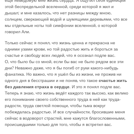
ещё неведомую мне жизнь сердца. Я ощутил себя единицей
этой беспредельной вселенной, среди которой я жил и
дышал; и мне казалось, что нет разницы между мною,
солнцем, сверкающей водой и шумящими деревьями, что все
мы отдельные ноты той симфонии вселенной, о которой
говорил Али.
Только сейчас я понял, что жизнь ценна и прекрасна не
одними узами крови, но той радостью жить и бороться за
счастье и свободу всех людей, что я осознал подле вас.
О, что было бы со мной, если бы вас не было рядом все эти
дни? Неважно даже, что я бы погиб от руки какого-нибудь
фанатика. Но важно, что я ушёл бы из жизни, не прожив ни
одного дня в бесстрашии и не поняв, что такое
счастье жить
без давления страха в сердце
. И это я понял подле вас.
Теперь я знаю, что жизнь ведёт каждого так высоко, как велико
его понимание своего собственного труда в ней как труда-
радости, труда светлой помощи, чтобы тьма вокруг
побеждалась радостью. И все случайности, бросившие меня
сейчас в водоворот страстей, мне кажутся благословенными,
происшедшими только для того, чтобы я встретил вас.