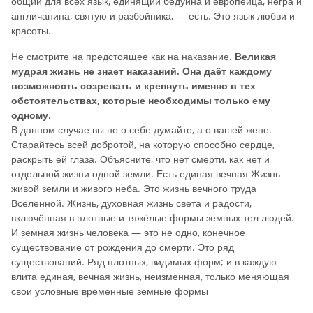
общий для всех язык, единящий бедуина и европейца, негра и
англичанина, святую и разбойника, — есть. Это язык любви и
красоты.
Не смотрите на предстоящее как на наказание.
Великая
мудрая жизнь не знает наказаний. Она даёт каждому
возможность созревать и крепнуть именно в тех
обстоятельствах, которые необходимы только ему
одному.
В данном случае вы не о себе думайте, а о вашей жене.
Старайтесь всей добротой, на которую способно сердце,
раскрыть ей глаза. Объясните, что нет смерти, как нет и
отдельной жизни одной земли. Есть единая вечная Жизнь
живой земли и живого неба. Это жизнь вечного труда
Вселенной. Жизнь, духовная жизнь света и радости,
включённая в плотные и тяжёлые формы земных тел людей.
И земная жизнь человека — это не одно, конечное
существование от рождения до смерти. Это ряд
существований. Ряд плотных, видимых форм; и в каждую
влита единая, вечная жизнь, неизменная, только меняющая
свои условные временные земные формы