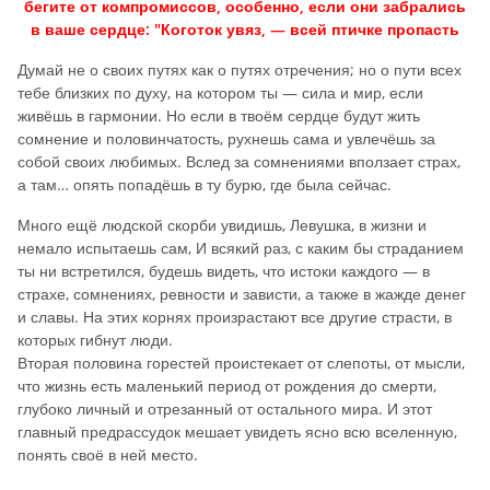
бегите от компромиссов, особенно, если они забрались
в ваше сердце: "Коготок увяз, — всей птичке пропасть
Думай не о своих путях как о путях отречения; но о пути всех
тебе близких по духу, на котором ты — сила и мир, если
живёшь в гармонии. Но если в твоём сердце будут жить
сомнение и половинчатость, рухнешь сама и увлечёшь за
собой своих любимых. Вслед за сомнениями вползает страх,
а там… опять попадёшь в ту бурю, где была сейчас.
Много ещё людской скорби увидишь, Левушка, в жизни и
немало испытаешь сам, И всякий раз, с каким бы страданием
ты ни встретился, будешь видеть, что истоки каждого — в
страхе, сомнениях, ревности и зависти, а также в жажде денег
и славы. На этих корнях произрастают все другие страсти, в
которых гибнут люди.
Вторая половина горестей проистекает от слепоты, от мысли,
что жизнь есть маленький период от рождения до смерти,
глубоко личный и отрезанный от остального мира. И этот
главный предрассудок мешает увидеть ясно всю вселенную,
понять своё в ней место.