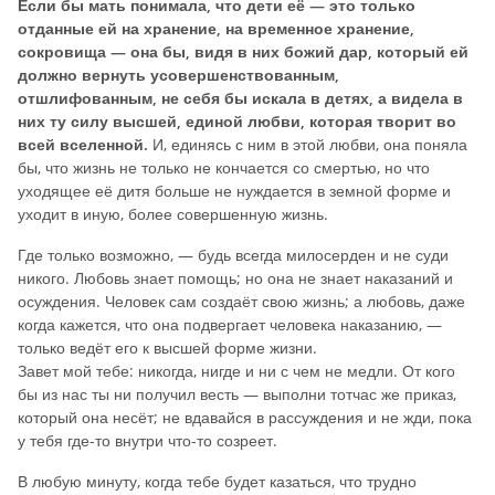
Если бы мать понимала, что дети её — это только
отданные ей на хранение, на временное хранение,
сокровища — она бы, видя в них божий дар, который ей
должно вернуть усовершенствованным,
отшлифованным, не себя бы искала в детях, а видела в
них ту силу высшей, единой любви, которая творит во
всей вселенной.
И, единясь с ним в этой любви, она поняла
бы, что жизнь не только не кончается со смертью, но что
уходящее её дитя больше не нуждается в земной форме и
уходит в иную, более совершенную жизнь.
Где только возможно, — будь всегда милосерден и не суди
никого. Любовь знает помощь; но она не знает наказаний и
осуждения. Человек сам создаёт свою жизнь; а любовь, даже
когда кажется, что она подвергает человека наказанию, —
только ведёт его к высшей форме жизни.
Завет мой тебе: никогда, нигде и ни с чем не медли. От кого
бы из нас ты ни получил весть — выполни тотчас же приказ,
который она несёт; не вдавайся в рассуждения и не жди, пока
у тебя где-то внутри что-то созреет.
В любую минуту, когда тебе будет казаться, что трудно