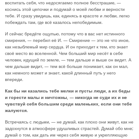
воспитать себя, что недосягаемо полное бесстрашие, —
коснись этой цепочки и подумай о моей любви и верности
тебе. И сразу увидишь, как, единясь в красоте и любви, легко
побеждать там, где всё казалось непобедимым.
И сейчас бредёте ощупью, потому что в вас нет истинного
смирения, — перебил её И. — Смирение — это не что иное,
как незыблемый мир сердца. И он приходит к тем, кто знает
своё место во вселенной. Чем больший мир несёт в себе
человек, идущий по земле, — тем дальше и выше он видит. А
чем дальше видит, — тем всё больше понимает, как он мал,
как немного может и знает, какой длинный путь у него
впереди.
Как бы ни казались тебе мелки и пусты люди, а их беды
и горести малы и ничтожны, — никогда не суди их и не
чувствуй себя большим среди маленьких, если они тебе
жалуются.
Встречаясь с людьми, — не думай, как плохо они живут, как не
задохнутся в атмосфере удушливых страстей. Думай обо мне;
думай о том, как дать им через себя живую и укрепляющую