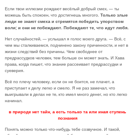
Если твои иллюзии рождают весёлый добрый смех, — ты
можешь быть спокоен, что достигнешь многого.
Только злые
люди не знают смеха и стремятся победить упорством
воли; и они не побеждают. Побеждают те, что идут любя.
Нет случайностей, — услышал я голос моего друга. — Всё, с
чем мы сталкиваемся, подчинено закону причинности, и нет в
жизни следствий без причины. Чем свободнее от
предрассудков человек, тем больше он может знать. И Хава
права, когда пишет, что знание рассеивает предрассудки и
суеверия.
Всё по плечу человеку, если он не боится, не плачет, а
приступает к делу легко и смело. Я не раз замечал, что
выигрывали в делах не те, кто имел много денег, но кто легко
начинал.
в природе нет тайн, а есть только та или иная ступень
познания
Понять можно только что-нибудь тебе созвучное. И такой,