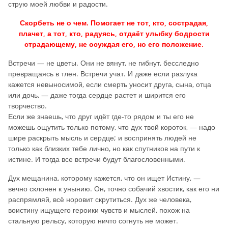
струю моей любви и радости.
Скорбеть не о чем. Помогает не тот, кто, сострадая,
плачет, а тот, кто, радуясь, отдаёт улыбку бодрости
страдающему, не осуждая его, но его положение.
Встречи — не цветы. Они не вянут, не гибнут, бесследно
превращаясь в тлен. Встречи учат. И даже если разлука
кажется невыносимой, если смерть уносит друга, сына, отца
или дочь, — даже тогда сердце растет и ширится его
творчество.
Если же знаешь, что друг идёт где-то рядом и ты его не
можешь ощутить только потому, что дух твой короток, — надо
шире раскрыть мысль и сердце; и воспринять людей не
только как близких тебе лично, но как спутников на пути к
истине. И тогда все встречи будут благословенными.
Дух мещанина, которому кажется, что он ищет Истину, —
вечно склонен к унынию. Он, точно собачий хвостик, как его ни
распрямляй, всё норовит скрутиться. Дух же человека,
воистину ищущего героики чувств и мыслей, похож на
стальную рельсу, которую ничто согнуть не может.