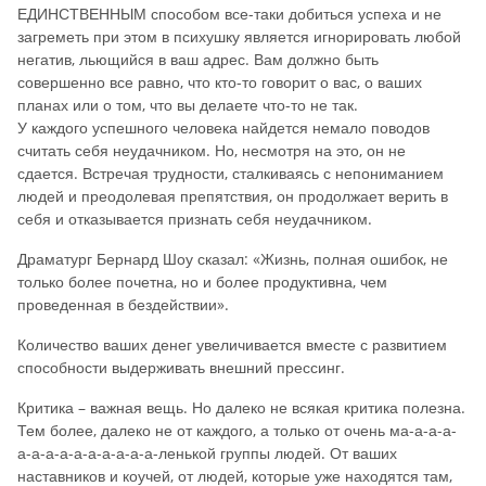
ЕДИНСТВЕННЫМ способом все-таки добиться успеха и не
загреметь при этом в психушку является игнорировать любой
негатив, льющийся в ваш адрес. Вам должно быть
совершенно все равно, что кто-то говорит о вас, о ваших
планах или о том, что вы делаете что-то не так.
У каждого успешного человека найдется немало поводов
считать себя неудачником. Но, несмотря на это, он не
сдается. Встречая трудности, сталкиваясь с непониманием
людей и преодолевая препятствия, он продолжает верить в
себя и отказывается признать себя неудачником.
Драматург Бернард Шоу сказал: «Жизнь, полная ошибок, не
только более почетна, но и более продуктивна, чем
проведенная в бездействии».
Количество ваших денег увеличивается вместе с развитием
способности выдерживать внешний прессинг.
Критика – важная вещь. Но далеко не всякая критика полезна.
Тем более, далеко не от каждого, а только от очень ма-а-а-а-
а-а-а-а-а-а-а-а-а-а-ленькой группы людей. От ваших
наставников и коучей, от людей, которые уже находятся там,