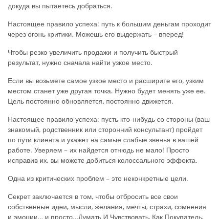
докуда вы пытаетесь добраться.
Настоящее правило успеха: путь к большим деньгам проходит
через огонь критики. Можешь его выдержать – вперед!
Чтобы резко увеличить продажи и получить быстрый
результат, нужно сначала найти узкое место.
Если вы возьмете самое узкое место и расширите его, узким
местом станет уже другая точка. Нужно будет менять уже ее.
Цель постоянно обновляется, постоянно движется.
Настоящее правило успеха: пусть кто-нибудь со стороны (ваш
знакомый, родственник или сторонний консультант) пройдет
по пути клиента и укажет на самые слабые звенья в вашей
работе. Уверяем – их найдется отнюдь не мало! Просто
исправив их, вы можете добиться колоссального эффекта.
Одна из критических проблем – это неконкретные цели.
Секрет заключается в том, чтобы отбросить все свои
собственные идеи, мысли, желания, мечты, страхи, сомнения
и эмоции… и просто…Думать И Чувствовать, Как Покупатель,